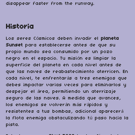
disappear faster from the runway.
Historia
Los seres Cósmicos deben invadir el
planeta
Sunset
para establecerse antes de que su
propio mundo sea consumido por un pozo
negro en el espacio. Tu misión es limpiar la
superficie del planeta en cada nivel antes de
que las naves de reabastecimiento aterricen. En
cada nivel, te enfrentarás a tres enemigos que
debes impactar varias veces para eliminarlos y
despejar el área, permitiendo un aterrizaje
seguro de las naves. A medida que avances,
los enemigos se volverán más rápidos y
resistentes a tus bombas, adicional aparecerá
la flota enemiga obstaculizando tú paso hacia la
pista.