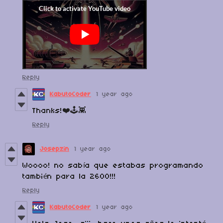
Reply
KabutoCoder
1 year ago
Thanks!❤️🕹️👾
Reply
Josepzin
1 year ago
Woooo! no sabía que estabas programando
también para la 2600!!!
Reply
KabutoCoder
1 year ago