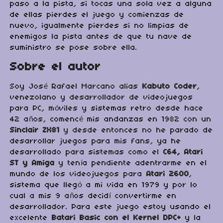
paso a la pista, si tocas una sola vez a alguna
de ellas pierdes el juego y comienzas de
nuevo, igualmente pierdes si no limpias de
enemigos la pista antes de que tu nave de
suministro se pose sobre ella.
Sobre el autor
Soy José Rafael Marcano alias
Kabuto Coder
,
venezolano y desarrollador de videojuegos
para PC, móviles y sistemas retro desde hace
42 años, comencé mis andanzas en 1982 con un
Sinclair ZX81
y desde entonces no he parado de
desarrollar juegos para mis fans, ya he
desarrollado para sistemas como el
C64, Atari
ST y Amig
a
y tenía pendiente adentrarme en el
mundo de los videojuegos para
Atari 2600
,
sistema que llegó a mi vida en 1979 y por lo
cual a mis 9 años decidí convertirme en
desarrollador. Para este juego estoy usando el
excelente
Batari Basic con el Kernel DPC+
y la