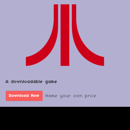
A downloadable game
Name your own price
Download Now