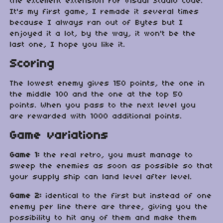
the excellent extension for Visual Studio Code.
It's my first game, I remade it several times
because I always ran out of Bytes but I
enjoyed it a lot, by the way, it won't be the
last one, I hope you like it.
Scoring
The lowest enemy gives 150 points, the one in
the middle 100 and the one at the top 50
points. When you pass to the next level you
are rewarded with 1000 additional points.
Game variations
Game 1:
the real retro, you must manage to
sweep the enemies as soon as possible so that
your supply ship can land level after level.
Game 2:
identical to the first but instead of one
enemy per line there are three, giving you the
possibility to hit any of them and make them