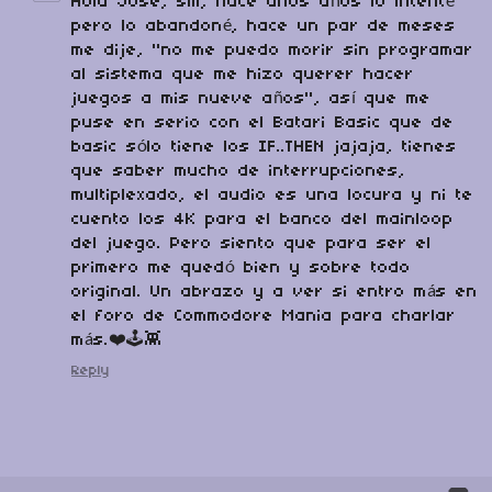
Hola Jose, siii, hace unos años lo intenté
pero lo abandoné, hace un par de meses
me dije, "no me puedo morir sin programar
al sistema que me hizo querer hacer
juegos a mis nueve años", así que me
puse en serio con el Batari Basic que de
basic sólo tiene los IF..THEN jajaja, tienes
que saber mucho de interrupciones,
multiplexado, el audio es una locura y ni te
cuento los 4K para el banco del mainloop
del juego. Pero siento que para ser el
primero me quedó bien y sobre todo
original. Un abrazo y a ver si entro más en
el foro de Commodore Mania para charlar
más.❤️🕹️👾
Reply