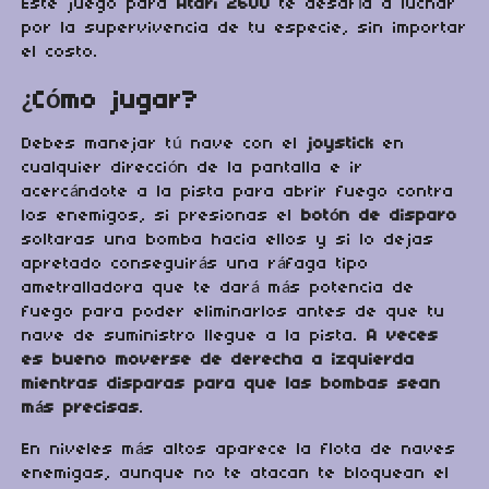
Este juego para
Atari 2600
te desafía a luchar
por la supervivencia de tu especie, sin importar
el costo.
¿Cómo jugar?
Debes manejar tú nave con el
joystick
en
cualquier dirección de la pantalla e ir
acercándote a la pista para abrir fuego contra
los enemigos, si presionas el
botón de disparo
soltaras una bomba hacia ellos y si lo dejas
apretado conseguirás una ráfaga tipo
ametralladora que te dará más potencia de
fuego para poder eliminarlos antes de que tu
nave de suministro llegue a la pista.
A veces
es bueno moverse de derecha a izquierda
mientras disparas para que las bombas sean
más precisas
.
En niveles más altos aparece la flota de naves
enemigas, aunque no te atacan te bloquean el