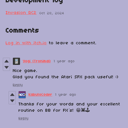
Development log
Invasion RC2
Oct 28, 2024
Comments
Log in with itch.io
to leave a comment.
Yogi (Tronimal)
1 year ago
Nice game.
Glad you found the Atari SFX pack useful! :)
Reply
KabutoCoder
1 year ago
Thanks for your words and your excellent
routine on BB for FX´s! 😁👾🕹️
Reply