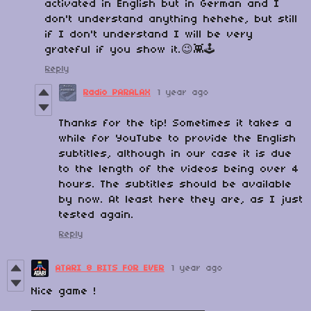
activated in English but in German and I
don't understand anything hehehe, but still
if I don't understand I will be very
grateful if you show it.😉👾🕹️
Reply
Radio PARALAX
1 year ago
Thanks for the tip! Sometimes it takes a
while for YouTube to provide the English
subtitles, although in our case it is due
to the length of the videos being over 4
hours. The subtitles should be available
by now. At least here they are, as I just
tested again.
Reply
ATARI 8 BITS FOR EVER
1 year ago
Nice game !