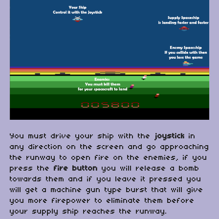
You must drive your ship with the
joystick
in
any direction on the screen and go approaching
the runway to open fire on the enemies, if you
press the
fire button
you will release a bomb
towards them and if you leave it pressed you
will get a machine gun type burst that will give
you more firepower to eliminate them before
your supply ship reaches the runway.