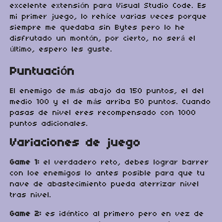
excelente extensión para Visual Studio Code. Es
mi primer juego, lo rehíce varias veces porque
siempre me quedaba sin Bytes pero lo he
disfrutado un montón, por cierto, no será el
último, espero les guste.
Puntuación
El enemigo de más abajo da 150 puntos, el del
medio 100 y el de más arriba 50 puntos. Cuando
pasas de nivel eres recompensado con 1000
puntos adicionales.
Variaciones de juego
Game 1:
el verdadero reto, debes lograr barrer
con loe enemigos lo antes posible para que tu
nave de abastecimiento pueda aterrizar nivel
tras nivel.
Game 2:
es idéntico al primero pero en vez de