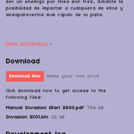
ser un enemigo por línea son tres, dándote la
posibilidad de impactar a cualquiera de ellos y
desaparecerlos más rápido de la pista.
More information
Download
Name your own price
Download Now
Click download now to get access to the
following files:
Manual Invasion Atari 2600.pdf
704 kB
Invasion RC01.bin
32 kB